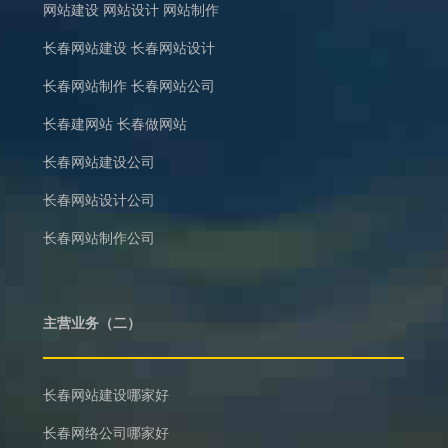
网站建设
网站设计
网站制作
长春网站建设
长春网站设计
长春网站制作
长春网站公司
长春建网站
长春做网站
长春网站建设公司
长春网站设计公司
长春网站制作公司
主营业务（二）
长春网站建设哪家好
长春网络公司哪家好