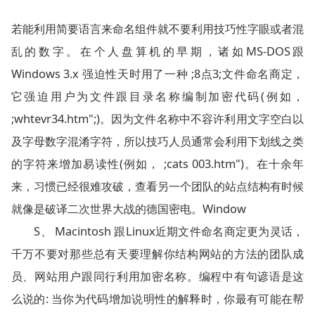
若能利用简要语言来命名组件就不要利用技巧性字眼或者混
乱的数字。在个人盘算机的早期，诸如MS-DOS跟
Windows 3.x 强迫性天时用了一种 ;8点3;文件命名商定，
它强迫用户为文件跟目录名称编制加密代码(例如，
;whtevr34.htm";)。因为文件名称中不容许利用文字空白以
及字母数字混淆字符，所以技巧人员通常会利用下划线之类
的字符来增加易读性(例如， ;cats 003.htm")。在十余年
来，习惯已经很难攻破，查看另一个团队的站点结构有时候
就像是破译二次世界大战的德国密电。Window
S、 Macintosh 跟Linux近期文件命名商定更为灵话，
千万不要对那些总有天要理解你结构网站的方法的团队成
员、网站用户跟同行利用加密名称。编程中有句谚语是这
么说的: 当你为代码增加说明性的解释时，你最有可能在帮